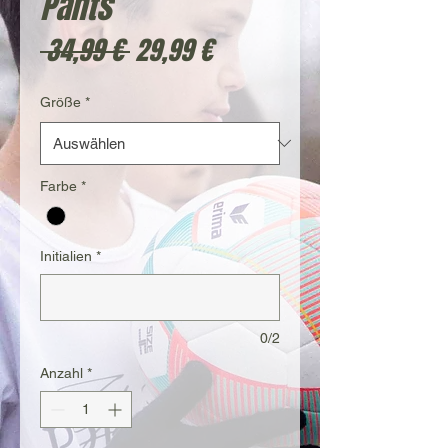
Pants
Standardpreis
Sale-
 34,99 € 
29,99 €
Preis
Größe
*
Farbe
*
Initialien
*
0/2
Anzahl
*